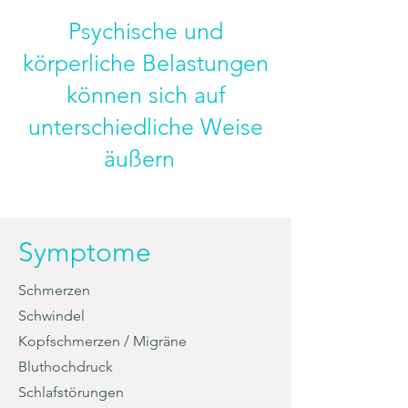
Psychische und
körperliche Belastungen
Our services
können sich auf
Primary care
unterschiedliche Weise
Acute consultation / emergency
äußern
Chronic treatments
Internal medicine diagnostics
Prevention/check-ups
Symptome
Vaccination advice
Travel medicine
Schmerzen
Irritable bowel treatment
Schwindel
Infusion therapy
Kopfschmerzen / Migräne
Bluthochdruck
Schlafstörungen