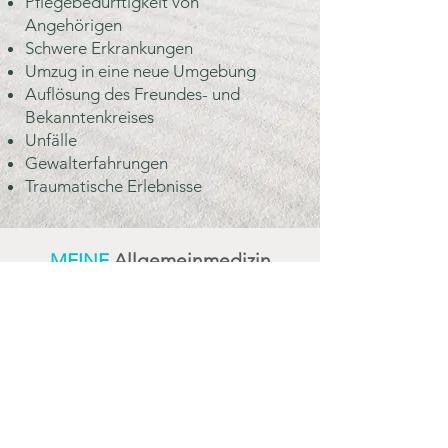
Pflegebedürftigkeit von
Angehörigen
Schwere Erkrankungen
Umzug in eine neue Umgebung
Auflösung des Freundes- und
Bekanntenkreises
Unfälle
Gewalterfahrungen
Traumatische Erlebnisse
MEINE
.Allgemeinmedizin
Our telephone
number
+49 (0) 228 299 77 00
Address
Rochusstrasse 289