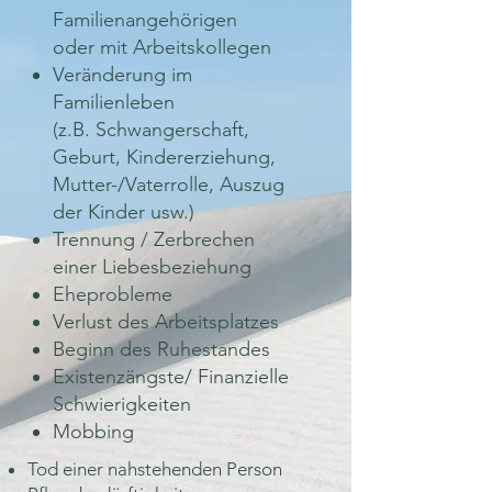
Familienangehörigen
oder mit Arbeitskollegen
Veränderung im
Familienleben
(z.B. Schwangerschaft,
Geburt,
Kindererziehung,
Mutter-/Vaterrolle,
Auszug
der Kinder usw.)
Trennung / Zerbrechen
einer Liebesbeziehung
Eheprobleme
Verlust des Arbeitsplatzes
Beginn des Ruhestandes
Existenzängste/ Finanzielle
Schwierigkeiten
Mobbing
Tod einer nahstehenden Person