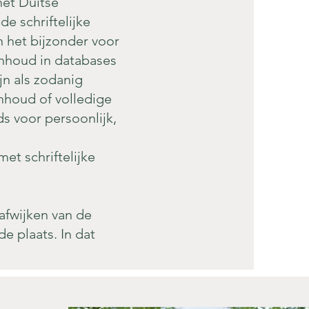
het Duitse
e schriftelijke
 het bijzonder voor
inhoud in databases
jn als zodanig
nhoud of volledige
s voor persoonlijk,
et schriftelijke
afwijken van de
e plaats. In dat