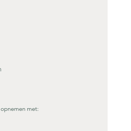
m
t opnemen met: