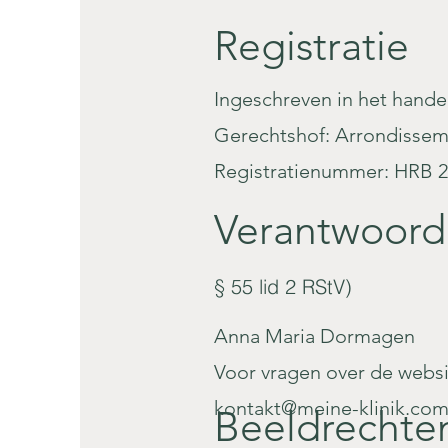
Registratie
Ingeschreven in het hande
Gerechtshof: Arrondisse
Registratienummer: HRB 
Verantwoorde
§ 55 lid 2 RStV)
Anna Maria Dormagen
Voor vragen over de webs
kontakt@meine-klinik.co
Beeldrechte