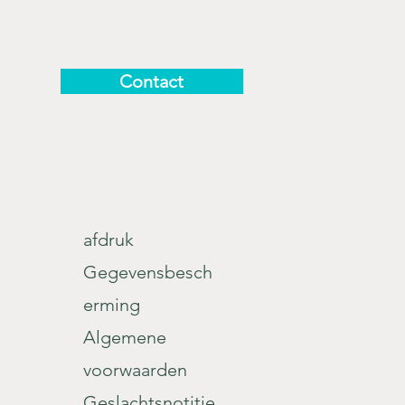
Contact
afdruk
Gegevensbesch
erming
Algemene
voorwaarden
Geslachtsnotitie