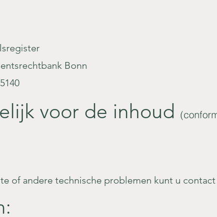
lsregister
mentsrechtbank Bonn
25140
lijk voor de inhoud
(confor
ite of andere technische problemen kunt u contac
m
n: