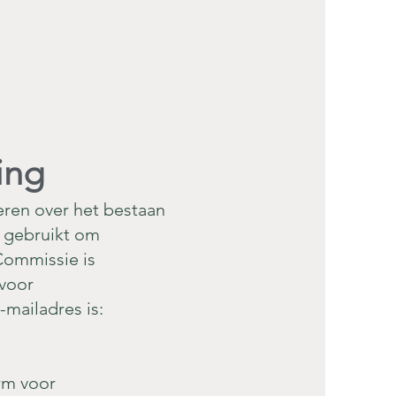
ing
eren over het bestaan
n gebruikt om
Commissie is
 voor
-mailadres is:
rm voor