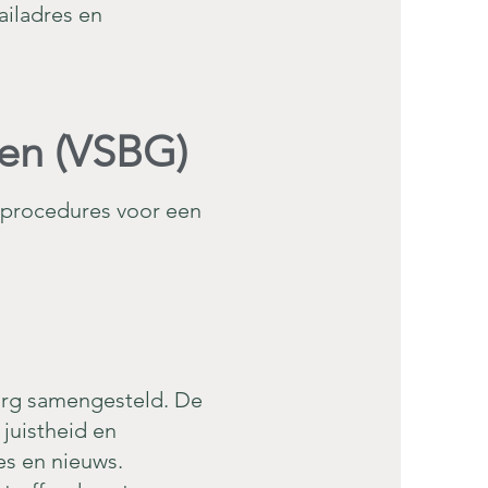
ailadres en
ten (VSBG)
gsprocedures voor een
zorg samengesteld. De
juistheid en
ies en nieuws.